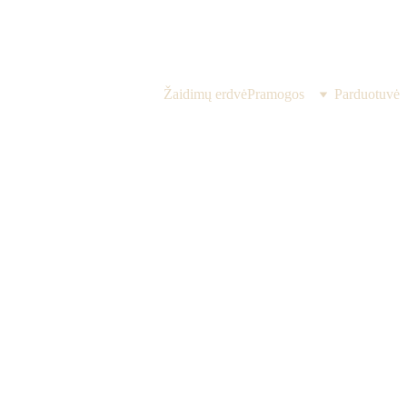
Žaidimų erdvė
Pramogos
Parduotuvė